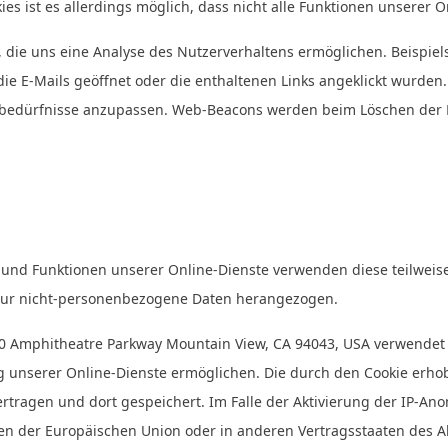
kies ist es allerdings möglich, dass nicht alle Funktionen unsere
 die uns eine Analyse des Nutzerverhaltens ermöglichen. Beispie
ie E-Mails geöffnet oder die enthaltenen Links angeklickt wurden.
rbedürfnisse anzupassen. Web-Beacons werden beim Löschen der E-
 und Funktionen unserer Online-Dienste verwenden diese teilwei
n nur nicht-personenbezogene Daten herangezogen.
00 Amphitheatre Parkway Mountain View, CA 94043, USA verwendet s
g unserer Online-Dienste ermöglichen. Die durch den Cookie erh
rtragen und dort gespeichert. Im Falle der Aktivierung der IP-Ano
aten der Europäischen Union oder in anderen Vertragsstaaten de