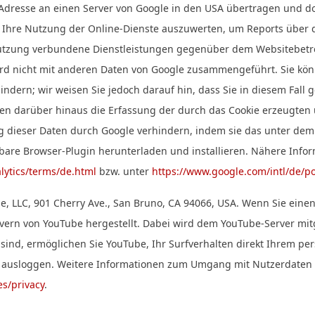
-Adresse an einen Server von Google in den USA übertragen und do
 Ihre Nutzung der Online-Dienste auszuwerten, um Reports über 
nutzung verbundene Dienstleistungen gegenüber dem Websitebetr
wird nicht mit anderen Daten von Google zusammengeführt. Sie kö
ndern; wir weisen Sie jedoch darauf hin, dass Sie in diesem Fall 
nen darüber hinaus die Erfassung der durch das Cookie erzeugte
ung dieser Daten durch Google verhindern, indem sie das unter dem
gbare Browser-Plugin herunterladen und installieren. Nähere I
lytics/terms/de.html
bzw. unter
https://www.google.com/intl/de/po
be, LLC, 901 Cherry Ave., San Bruno, CA 94066, USA. Wenn Sie ein
vern von YouTube hergestellt. Dabei wird dem YouTube-Server mitg
ind, ermöglichen Sie YouTube, Ihr Surfverhalten direkt Ihrem per
t ausloggen. Weitere Informationen zum Umgang mit Nutzerdaten 
es/privacy
.